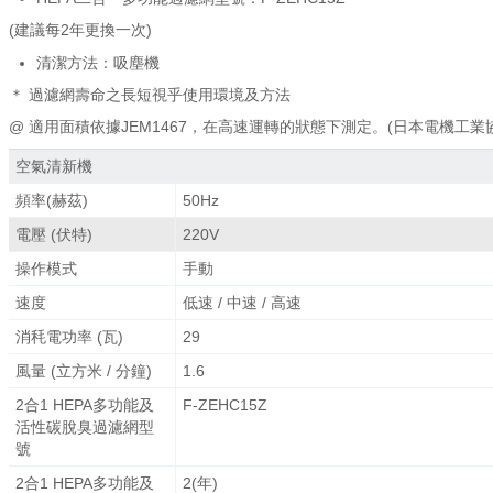
(建議每2年更換一次)
清潔方法：吸塵機
＊ 過濾網壽命之長短視乎使用環境及方法
@ 適用面積依據JEM1467，在高速運轉的狀態下測定。(日本電機工業
空氣清新機
頻率(赫茲)
50Hz
電壓 (伏特)
220V
操作模式
手動
速度
低速 / 中速 / 高速
消秏電功率 (瓦)
29
風量 (立方米 / 分鐘)
1.6
2合1 HEPA多功能及
F-ZEHC15Z
活性碳脫臭過濾網型
號
2合1 HEPA多功能及
2(年)