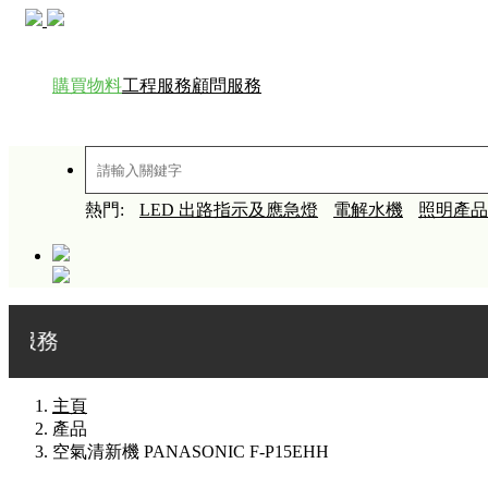
購買物料
工程服務
顧問服務
熱門:
LED 出路指示及應急燈
電解水機
照明產品
主頁
產品
空氣清新機 PANASONIC F-P15EHH