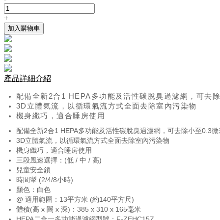
+
加入購物車
產品詳細介紹
配備全新2合1 HEPA多功能及活性碳脫臭過濾網，可去除小
3D立體氣流，以循環氣流方式全面去除室內污染物
機身纖巧，適合睡房使用
配備全新2合1 HEPA多功能及活性碳脫臭過濾網，可去除小至0.3微米
3D立體氣流，以循環氣流方式全面去除室內污染物
機身纖巧，適合睡房使用
三段風速選擇：(低 / 中 / 高)
兒童安全鎖
時間掣 (2/4/8小時)
顏色：白色
@ 適用範圍：13平方米 (約140平方尺)
體積(高 x 闊 x 深)：385 x 310 x 165毫米
HEPA二合一多功能過濾網型號：F-ZEHC15Z