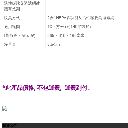
活性碳脫臭過濾網建
議有效期
脫臭方式
2合1HEPA多功能及活性碳脫臭過濾網
適用範圍
13平方米 (約140平方尺)
體積(高 x 闊 x 深)
385 x 310 x 165毫米
淨重量
3.5公斤
*
此
產品價格
,
不包運費
,
運費到付。
關於我們