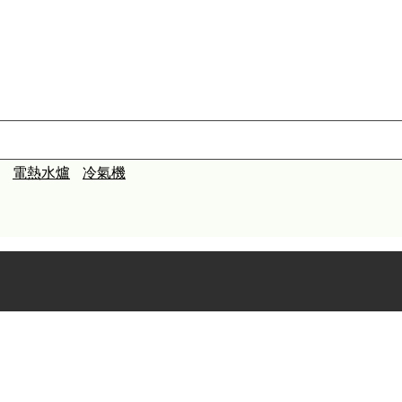
電熱水爐
冷氣機