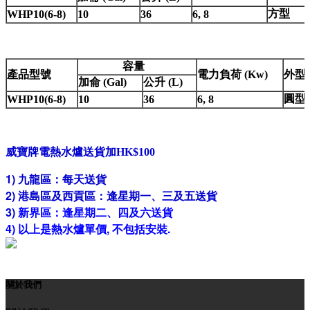
方型
WHP10(6-8)
10
36
6, 8
容量
產品型號
電力負荷 (Kw)
外型
加侖 (Gal)
公升 (L)
圓型
WHP10(6-8)
10
36
6, 8
威寶
牌電熱水爐送貨加
HK$100
1) 九龍區：每天送貨
2)
港
島
區
及
西
貢
區
：
逢
星期
一
、
三
及
五
送
貨
3)
新界區：逢星期二、四及六送貨
4) 以上是熱水爐單價, 不包括安裝.
關於我們