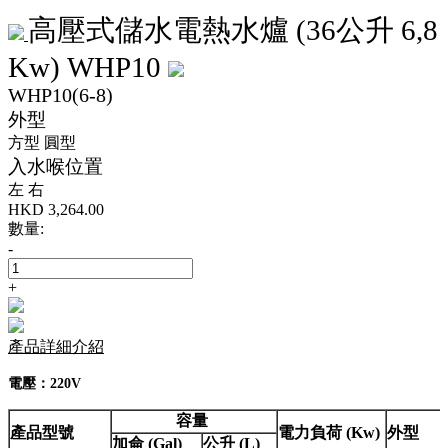
高壓式儲水電熱水爐 (36公升 6,8
Kw) WHP10
WHP10(6-8)
外型
方型
圓型
入水喉位置
左
右
HKD
3,264.00
數量:
-
+
產品詳細介紹
電壓：220V
容量
產品型號
電力負荷 (Kw)
外型
加侖 (Gal)
公升 (L)