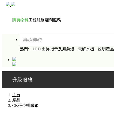
購買物料
工程服務
顧問服務
熱門:
LED 出路指示及應急燈
電解水機
照明產品
服務
主頁
產品
CK孖位明膠箱