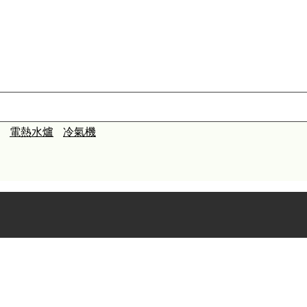
電熱水爐
冷氣機