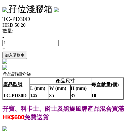
孖位淺膠箱
TC-PD30D
HKD
50.20
數量:
-
+
加入購物車
產品詳細介紹
產品尺寸
產品型號
每盒數量(個)
L (mm)
W (mm)
H (mm)
TC-PD30D
145
85
37
10
孖寶、科卡士、爵士
黑旋風牌產品混合買滿
及
HK$600
免費送貨