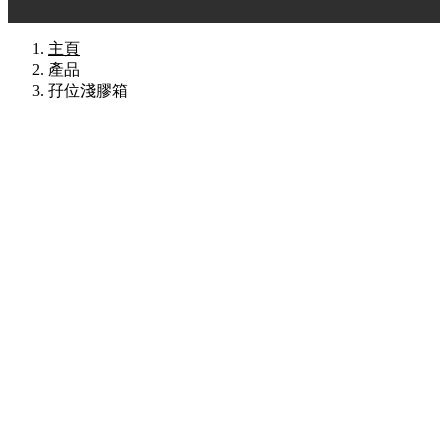
主頁
產品
孖位淺膠箱