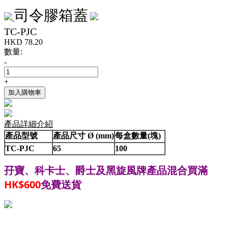
司令膠箱蓋
TC-PJC
HKD
78.20
數量:
-
+
加入購物車
產品詳細介紹
產品型號
產品尺寸 Ø (mm)
每盒數量(塊)
TC-PJC
65
100
孖寶、科卡士、爵士
黑旋風牌產品混合買滿
及
HK$600
免費送貨