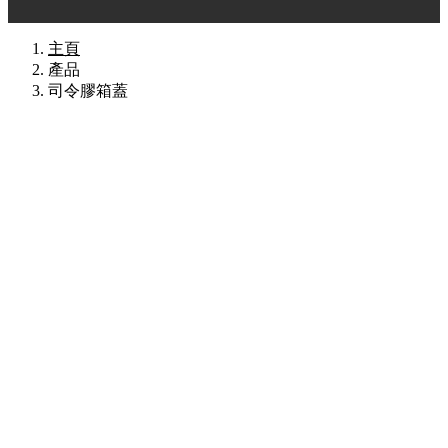
主頁
產品
司令膠箱蓋