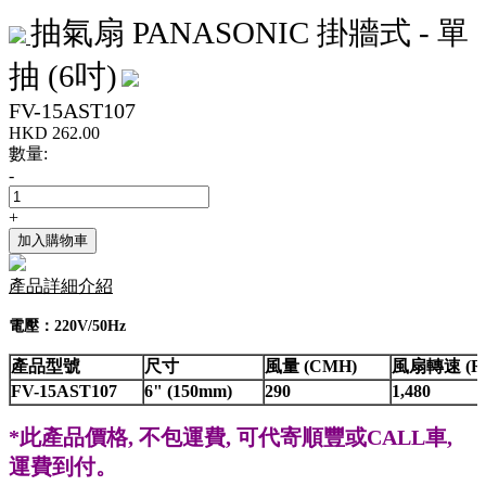
抽氣扇 PANASONIC 掛牆式 - 單
抽 (6吋)
FV-15AST107
HKD
262.00
數量:
-
+
加入購物車
產品詳細介紹
電壓：220V/50Hz
產品型號
尺寸
風量 (CMH)
風扇轉速 (R
FV-15AST107
6" (150mm)
290
1,480
*
此
產品價格
,
不包運費
,
可代寄順豐或
CALL
車
,
運費到付。