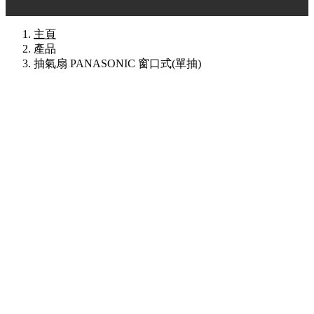
主頁
產品
抽氣扇 PANASONIC 窗口式(單抽)