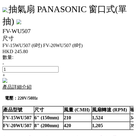
抽氣扇 PANASONIC 窗口式(單
抽)
FV-WU507
尺寸
FV-15WU507 (6吋)
FV-20WU507 (8吋)
HKD
245.80
數量:
-
+
產品詳細介紹
電壓：220V/50Hz
產品型號
尺寸
風量 (CMH)
風扇轉速 (RPM)
噪
FV-15WU507
6" (150mm)
210
1,524
34
FV-20WU507
8" (200mm)
420
1,205
39