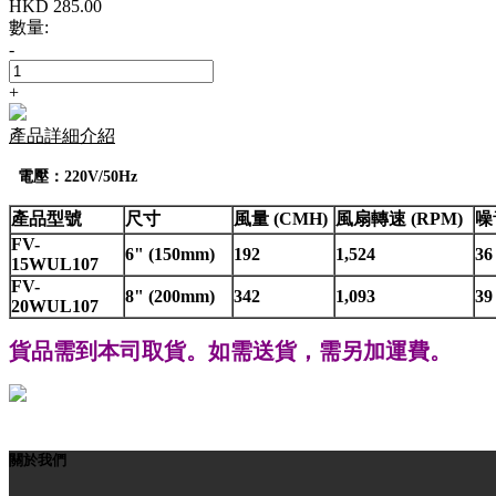
HKD
285.00
數量:
-
+
產品詳細介紹
電壓：220V/50Hz
產品型號
尺寸
風量 (CMH)
風扇轉速 (RPM)
噪
FV-
6" (150mm)
192
1,524
36
15WUL107
FV-
8" (200mm)
342
1,093
39
20WUL107
貨品需到本司取貨。如需送貨，需另
加運費。
關於我們