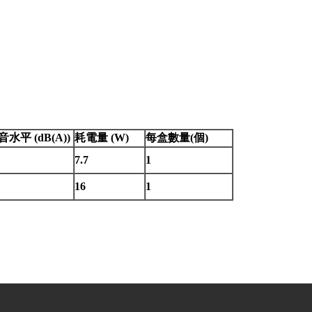
音水平 (dB(A))
耗電量 (W)
每盒數量(個)
7.7
1
16
1