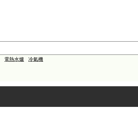
電熱水爐
冷氣機