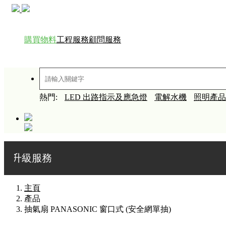
購買物料
工程服務
顧問服務
熱門:
LED 出路指示及應急燈
電解水機
照明產品
務
主頁
產品
抽氣扇 PANASONIC 窗口式 (安全網單抽)