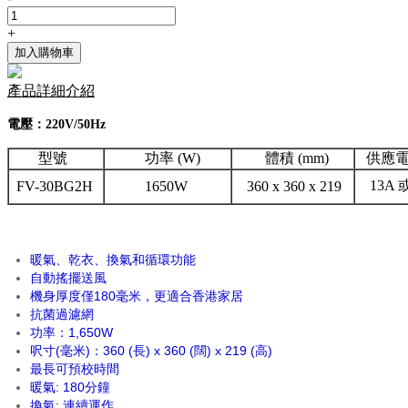
+
加入購物車
產品詳細介紹
電壓：220V/50Hz
型號
功率 (W)
體積 (mm)
供應電
13A 
FV-30BG2H
1650W
360 x 360 x 219
暖氣、乾衣、換氣和循環功能
自動搖擺送風
機身厚度僅180毫米，更適合香港家居
抗菌過濾網
功率：1,650W
呎寸(毫米)：360 (長) x 360 (闊) x 219 (高)
最長可預校時間
暖氣: 180分鐘
換氣: 連續運作