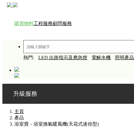
購買物料
工程服務
顧問服務
熱門:
LED 出路指示及應急燈
電解水機
照明產品
級服務
主頁
產品
浴室寶 – 浴室換氣暖風機(天花式迷你型)