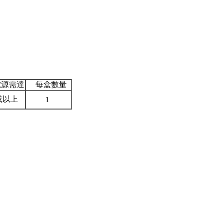
源需達
每盒數量
或以上
1