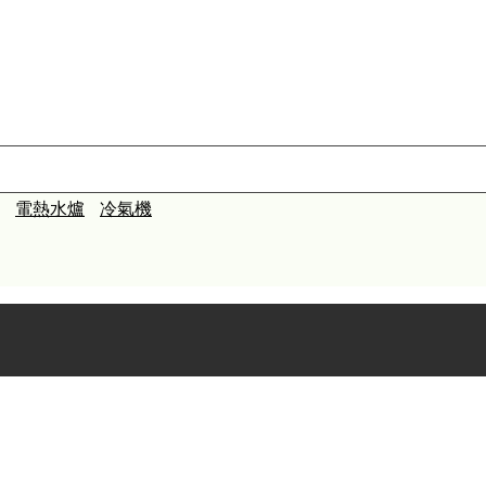
電熱水爐
冷氣機