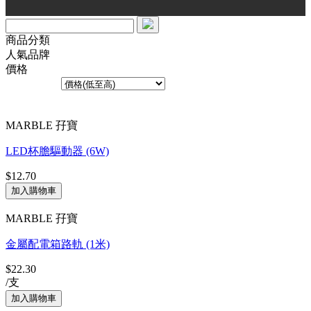
商品分類
人氣品牌
價格
排序方式︰
共70個產品
MARBLE 孖寶
LED杯膽驅動器 (6W)
$12.70
MARBLE 孖寶
金屬配電箱路軌 (1米)
$22.30
/支