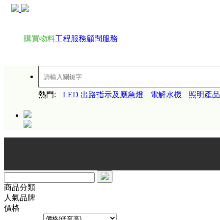
購買物料
工程服務
顧問服務
熱門:
LED 出路指示及應急燈
電解水機
照明產品
商品分類
人氣品牌
價格
排序方式︰