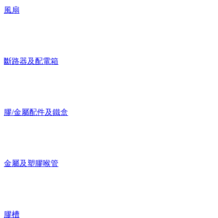
風扇
斷路器及配電箱
膠/金屬配件及鐵盒
金屬及塑膠喉管
膠槽