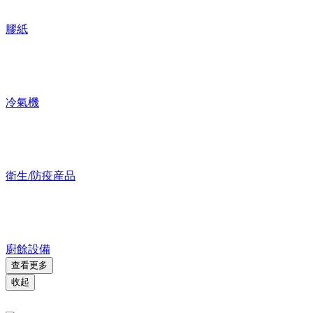
膠紙
冷氣機
衛生/防疫産品
廚餘設備
查看更多
收起