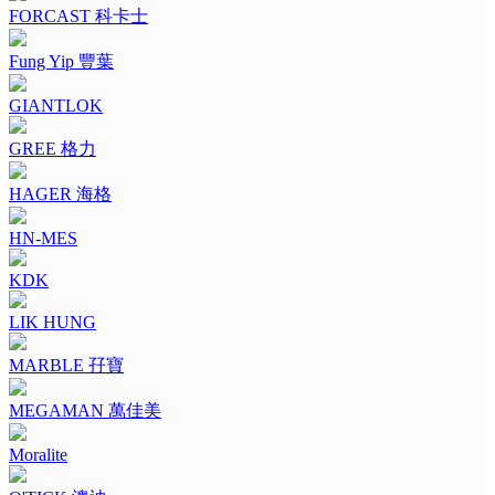
FORCAST 科卡士
Fung Yip 豐葉
GIANTLOK
GREE 格力
HAGER 海格
HN-MES
KDK
LIK HUNG
MARBLE 孖寶
MEGAMAN 萬佳美
Moralite