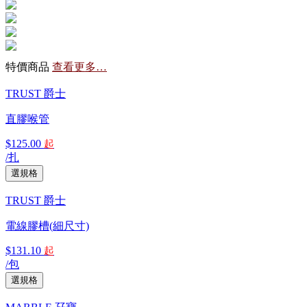
特價商品
查看更多…
TRUST 爵士
直膠喉管
$125.00
起
/扎
TRUST 爵士
電線膠槽(細尺寸)
$131.10
起
/包