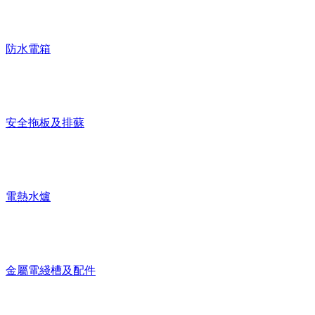
防水電箱
安全拖板及排蘇
電熱水爐
金屬電綫槽及配件